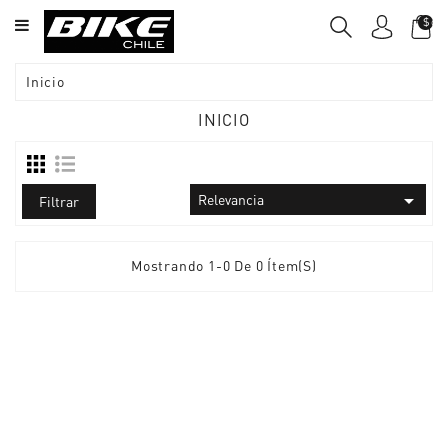
CATEGORY
$car
BICICLETAS
Inicio
SEMI
INICIO
-
NUEVAS

SALE
Relevancia
Filtrar
BIKE
CHILE
Mostrando 1-0 De 0 Ítem(s)
EQUIPAMIENTO
ACCESORIOS
COMPONENTES
REPUESTOS