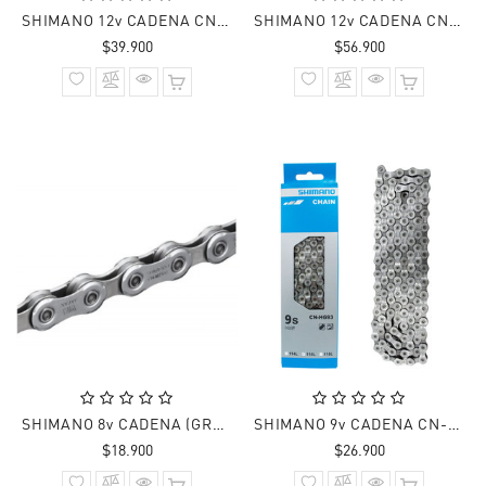
SHIMANO 12v CADENA CN-M7100 SLX 126 Links
SHIMANO 12v CADENA CN-M8100 DEORE XT 126LINKS
Precio
Precio
$39.900
$56.900
normal
normal
SHIMANO 8v CADENA (GRANEL) CN-HG71 (SIN CAJA)
SHIMANO 9v CADENA CN-HG93 DEORE XT 116L
Precio
Precio
$18.900
$26.900
normal
normal