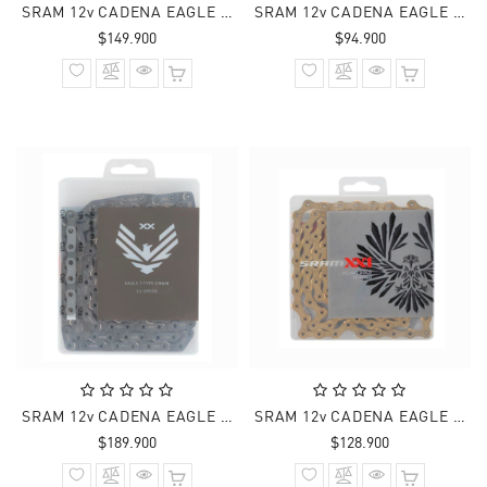
SRAM 12v CADENA EAGLE X0 T-TYPE FLATTOP 126 Links
SRAM 12v CADENA EAGLE X01 HOLLOWPIN 126 Links
Precio
Precio
$149.900
$94.900
normal
normal
SRAM 12v CADENA EAGLE XX A1 T-TYPE FLATTOP 126 Links
SRAM 12v CADENA EAGLE XX1 126 Links Dorado
Precio
Precio
$189.900
$128.900
normal
normal