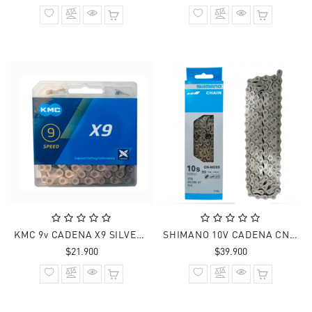
normal
normal
KMC 9v CADENA X9 SILVER 116 Links
SHIMANO 10V CADENA CN-HG95 XT 116L
Precio
Precio
$21.900
$39.900
normal
normal