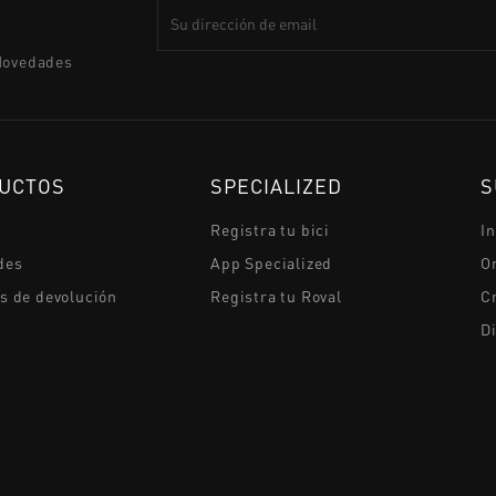
N
Novedades
UCTOS
SPECIALIZED
S
Registra tu bici
I
des
App Specialized
O
as de devolución
Registra tu Roval
Cr
D