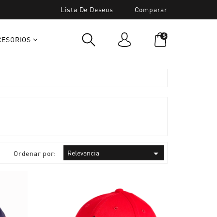
Lista De Deseos
Comparar
$cart.TotalItems
CESORIOS

Relevancia
Ordenar por: