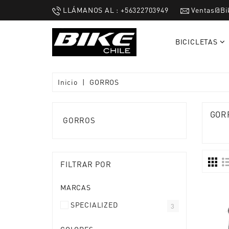
LLÁMANOS AL : +56322703949
Ventas@bi
BICICLETAS
Inicio
GORROS
GOR
GORROS
FILTRAR POR
MARCAS
SPECIALIZED
3