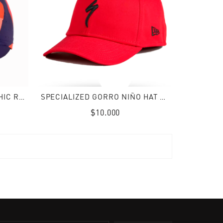
SPECIALIZED GORRO GRAPHIC REFLECT CYCLING DPMRNBLU
SPECIALIZED GORRO NIÑO HAT S-LOGO RED/BLK
$10.000
Precio
normal