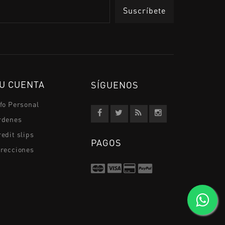
U CUENTA
SÍGUENOS
nfo Personal
rdenes
edit slips
PAGOS
irecciones