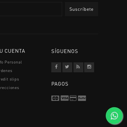
U CUENTA
SÍGUENOS
nfo Personal
rdenes
edit slips
PAGOS
irecciones