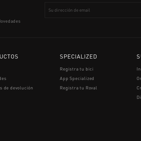
N
Novedades
UCTOS
SPECIALIZED
S
Registra tu bici
I
des
App Specialized
O
as de devolución
Registra tu Roval
Cr
D