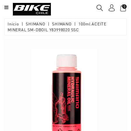
CATEGORY
0
BICICLETAS
Inicio
SHIMANO
SHIMANO
100ml ACEITE
MINERAL SM-DBOIL Y83998020 SSC
SEMI
-
NUEVAS
SALE
BIKE
CHILE
EQUIPAMIENTO
ACCESORIOS
COMPONENTES
REPUESTOS