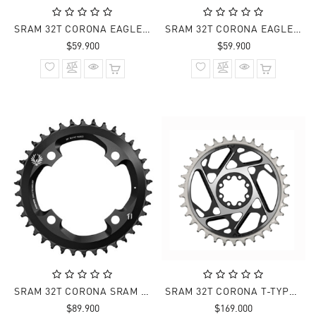
SRAM 32T CORONA EAGLE GX X-SYNC B1 DM3 3mm
SRAM 32T CORONA EAGLE X-SYNC 2 B1 DM3 6mm - OFFSET Negro
Precio
Precio
$59.900
$59.900
normal
normal
SRAM 32T CORONA SRAM X-SYNC EAGLE 104 BLK
SRAM 32T CORONA T-TYPE EAGLE D1 XX SL DM8 OFFSET 3MM 12V
Precio
Precio
$89.900
$169.000