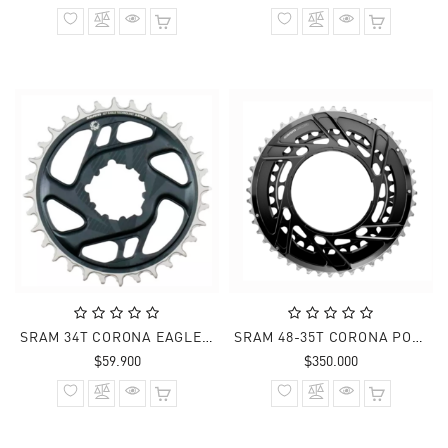
normal
normal
SRAM 34T CORONA EAGLE X-SYNC 2 C1 DM3 6mm - OFFSET
SRAM 48-35T CORONA POTENCIOMETRO FORCE E1
Precio
Precio
$59.900
$350.000
normal
normal